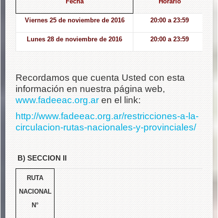
Fecha
Horario
Viernes 25 de noviembre de 2016
20:00 a 23:59
Lunes 28 de noviembre de 2016
20:00 a 23:59
Recordamos que cuenta Usted con esta
información en nuestra página web,
www.fadeeac.org.ar
en el link:
http://www.fadeeac.org.ar/restricciones-a-la-
circulacion-rutas-nacionales-y-provinciales/
B) SECCION II
RUTA
NACIONAL
N°
T