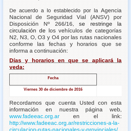
MERCANCÍAS PELIGROSAS - Renovación
Agencia
De acuerdo a lo establecido por la
Preguntas Frecuentes
Nacional de Seguridad Vial (ANSV) por
R.U.T.A.
Disposición Nº 266/16,
se restringe la
circulación de
los vehículos de categorías
Alta R.U.T.A
N2, N3, O, O3 y O4 por las rutas nacionales
Baja R.U.T.A
conforme las fechas y horarios que se
informa a continuación:
Validación R.U.T.A.
Días y horarios en que se aplicará la
Fotos
veda:
Contacto
Fecha
Viernes 30 de diciembre de 2016
2
Recordamos que cuenta Usted con esta
información en nuestra página web,
www.fadeeac.org.ar
en el link:
http://www.fadeeac.org.ar/
restricciones-a-la-
circulacion-rutas-nacionales-
y-provinciales/