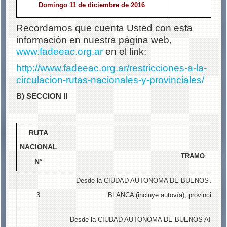
Domingo 11 de diciembre de 2016
2
Recordamos que cuenta Usted con esta
información en nuestra página web,
www.fadeeac.org.ar
en el link:
http://www.fadeeac.org.ar/
restricciones-a-la-
circulacion-rutas-nacionales-
y-provinciales/
B) SECCION II
RUTA
NACIONAL
TRAMO
N°
Desde la CIUDAD AUTONOMA DE BUENOS AIRES h
3
BLANCA (incluye autovía), provincia 
Desde la CIUDAD AUTONOMA DE BUENOS AIRES h