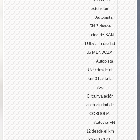
extensión.
·
Autopista
RN 7 desde
ciudad de SAN
LUIS a la ciudad
de MENDOZA.
·
Autopista
RN 9 desde el
km 0 hasta la
Av.
Circunvalación
en la ciudad de
CORDOBA.
·
Autovía RN
12 desde el km
80 al 159.91;