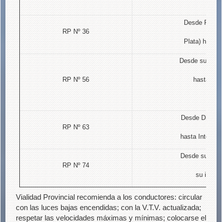
Desde Rotond
RP Nº 36
Plata) hasta 
Desde su inter
RP Nº 56
hasta su 
Desde Distribu
RP Nº 63
hasta Intersec
Desde su inte
RP Nº 74
su inters
Vialidad Provincial recomienda a los conductores: circular
con las luces bajas encendidas; con la V.T.V. actualizada;
respetar las velocidades máximas y mínimas; colocarse el